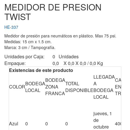
MEDIDOR DE PRESION
TWIST
HE-337
Medidor de presión para neumáticos en plástico. Max 75 psi.
Medidas: 15 cm x 1.5 cm.
Marca: 3 cm / Tampografía.
Unidades por Caja:
0 Unidades
Empaque:
0,0 X 0,0 X 0,0 / 0,0 Kg
Existencias de este producto
LLEGADA
BODEGA
CANTI
BODEGA
TOTAL
A
COLOR
ZONA
EN
LOCAL
DISPONIBLE
BODEGA
FRANCA
TRÁNS
LOCAL
jueves, 1
de
Azul
0
0
0
4000
octubre