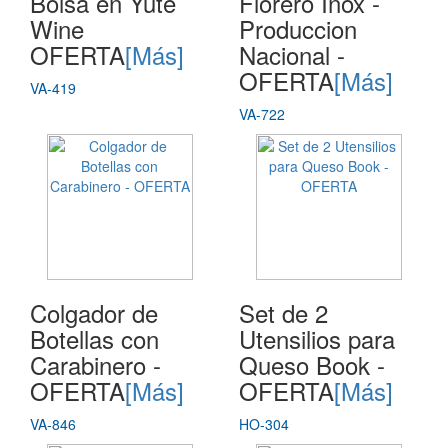
Bolsa en Yute
Florero Inox -
Wine
Produccion
OFERTA
[Más]
Nacional -
OFERTA
[Más]
VA-419
VA-722
Colgador de
Set de 2
Botellas con
Utensilios para
Carabinero -
Queso Book -
OFERTA
[Más]
OFERTA
[Más]
VA-846
HO-304