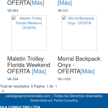
OFERTA
[Más]
[Más]
VA-864
VA-541
Maletin Trolley
Morral Backpack
Florida Weekend
Onyx -
OFERTA
[Más]
OFERTA
[Más]
VA-396
VA-1050
Total de resultados
6
Pagina
1
de
1
1
catalogospromocionales.com | Todos los Derechos reservados
Desarrollado por:
Panda Consulting
H&A CONSULTING LTDA