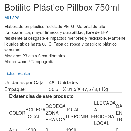
Botilito Plástico Pillbox 750ml
MU-322
Elaborado en plástico reciclado PETG. Material de alta
transparencia, mayor firmeza y durabilidad, libre de BPA,
resistente al desgaste e impactos menores y reciclable. Mantiene
líquidos tibios hasta 60°C. Tapa de rosca y pastillero plástico
semanal.
Medidas: 23 cm x 6 cm diámetro
Marca: 4 cm / Tampografía
Ficha Técnica
Unidades por Caja:
48 Unidades
Empaque:
50,5 X 31,5 X 47,5 / 8,1 Kg
Existencias de este producto
LLEGADA
BODEGA
CANTI
BODEGA
TOTAL
A
COLOR
ZONA
EN
LOCAL
DISPONIBLE
BODEGA
FRANCA
TRÁNS
LOCAL
Azul
1990
0
1990
0