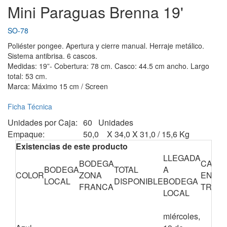
Mini Paraguas Brenna 19'
SO-78
Poliéster pongee. Apertura y cierre manual. Herraje metálico.
Sistema antibrisa. 6 cascos.
Medidas: 19”- Cobertura: 78 cm. Casco: 44.5 cm ancho. Largo
total: 53 cm.
Marca: Máximo 15 cm / Screen
Ficha Técnica
Unidades por Caja:
60 Unidades
Empaque:
50,0 X 34,0 X 31,0 / 15,6 Kg
Existencias de este producto
LLEGADA
BODEGA
CANTI
BODEGA
TOTAL
A
COLOR
ZONA
EN
LOCAL
DISPONIBLE
BODEGA
FRANCA
TRÁNS
LOCAL
miércoles,