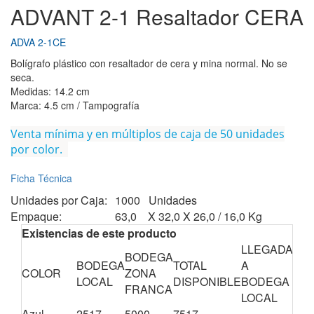
ADVANT 2-1 Resaltador CERA
ADVA 2-1CE
Bolígrafo plástico con resaltador de cera y mina normal. No se
seca.
Medidas: 14.2 cm
Marca: 4.5 cm / Tampografía
Venta mínima y en múltiplos de caja de 50 unidades
por color.
Ficha Técnica
Unidades por Caja:
1000 Unidades
Empaque:
63,0 X 32,0 X 26,0 / 16,0 Kg
Existencias de este producto
LLEGADA
BODEGA
CA
BODEGA
TOTAL
A
COLOR
ZONA
EN
LOCAL
DISPONIBLE
BODEGA
FRANCA
TR
LOCAL
Azul
2517
5000
7517
0