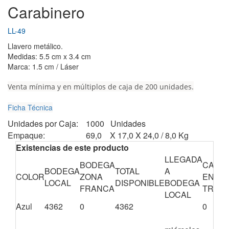
Carabinero
LL-49
Llavero metálico.
Medidas: 5.5 cm x 3.4 cm
Marca: 1.5 cm / Láser
Venta mínima y en múltiplos de caja de 200 unidades.
Ficha Técnica
Unidades por Caja:
1000 Unidades
Empaque:
69,0 X 17,0 X 24,0 / 8,0 Kg
Existencias de este producto
LLEGADA
BODEGA
CANTI
BODEGA
TOTAL
A
COLOR
ZONA
EN
LOCAL
DISPONIBLE
BODEGA
FRANCA
TRÁNS
LOCAL
Azul
4362
0
4362
0