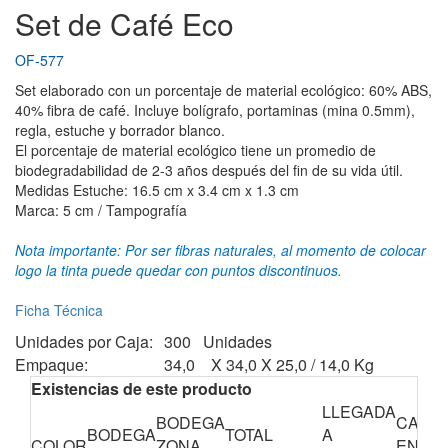
Set de Café Eco
OF-577
Set elaborado con un porcentaje de material ecológico: 60% ABS,
40% fibra de café. Incluye bolígrafo, portaminas (mina 0.5mm),
regla, estuche y borrador blanco.
El porcentaje de material ecológico tiene un promedio de
biodegradabilidad de 2-3 años después del fin de su vida útil.
Medidas Estuche: 16.5 cm x 3.4 cm x 1.3 cm
Marca: 5 cm / Tampografía
Nota importante: Por ser fibras naturales, al momento de colocar
logo la tinta puede quedar con puntos discontinuos.
Ficha Técnica
Unidades por Caja:
300 Unidades
Empaque:
34,0 X 34,0 X 25,0 / 14,0 Kg
Existencias de este producto
LLEGADA
BODEGA
CANTI
BODEGA
TOTAL
A
COLOR
ZONA
EN