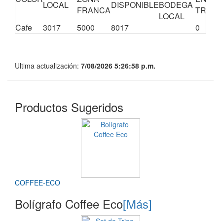
LOCAL
DISPONIBLE
BODEGA
FRANCA
TRÁNS
LOCAL
Cafe
3017
5000
8017
0
Ultima actualización:
7/08/2026 5:26:58 p.m.
Productos Sugeridos
COFFEE-ECO
Bolígrafo Coffee Eco
[Más]